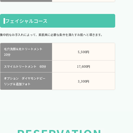
フェイシャルコース
集中的なお手入れによって、素肌美に必要な条件を満たすお肌へと導きます。
毛穴洗顔＆光トリートメント
5,500円
20分
スマイルトリートメント 60分
17,600円
オプション ダイヤモンドピー
3,300円
リング＆追加フォト