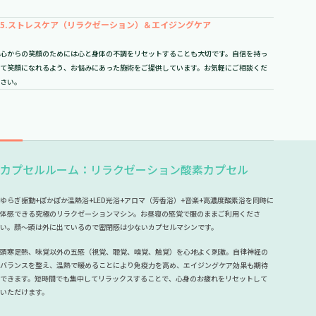
5.
ストレスケア（リラクゼーション）＆エイジングケア
心からの笑顔のためには心と身体の不調をリセットすることも大切です。自信を持っ
て笑顔になれるよう、お悩みにあった施術をご提供しています。お気軽にご相談くだ
さい。
カプセルルーム：リラクゼーション酸素カプセル
ゆらぎ振動+ぽかぽか温熱浴+LED光浴+アロマ（芳香浴）+音楽+高濃度酸素浴を同時に
体感できる究極のリラクゼーションマシン。お昼寝の感覚で服のままご利用くださ
い。顔～頭は外に出ているので密閉感は少ないカプセルマシンです。
頭寒足熱、味覚以外の五感（視覚、聴覚、嗅覚、触覚）を心地よく刺激。自律神経の
バランスを整え、温熱で暖めることにより免疫力を高め、エイジングケア効果も期待
できます。短時間でも集中してリラックスすることで、心身のお疲れをリセットして
いただけます。