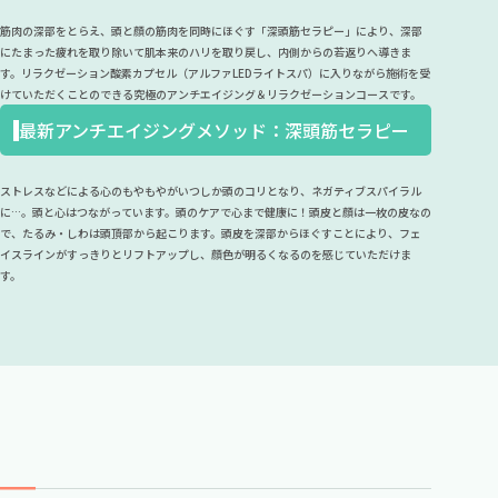
筋肉の深部をとらえ、頭と顔の筋肉を同時にほぐす「深頭筋セラピー」により、深部
にたまった疲れを取り除いて肌本来のハリを取り戻し、内側からの若返りへ導きま
す。リラクゼーション酸素カプセル（アルファLEDライトスパ）に入りながら施術を受
けていただくことのできる究極のアンチエイジング＆リラクゼーションコースです。
最新アンチエイジングメソッド：深頭筋セラピー
ストレスなどによる心のもやもやがいつしか頭のコリとなり、ネガティブスパイラル
に…。頭と心はつながっています。頭のケアで心まで健康に！頭皮と顔は一枚の皮なの
で、たるみ・しわは頭頂部から起こります。頭皮を深部からほぐすことにより、フェ
イスラインがすっきりとリフトアップし、顔色が明るくなるのを感じていただけま
す。