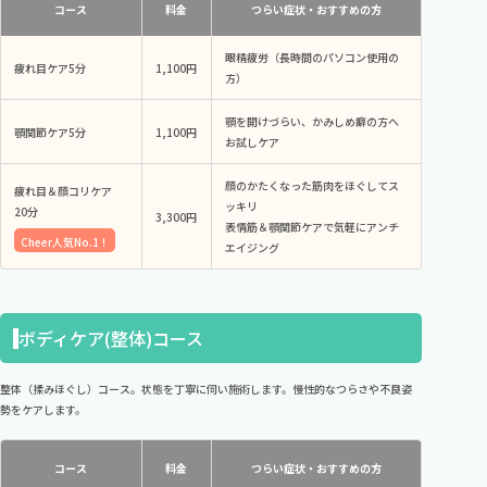
コース
料金
つらい症状・おすすめの方
眼精疲労（長時間のパソコン使用の
疲れ目ケア
5分
1,100円
方）
顎を開けづらい、かみしめ癖の方へ
顎関節ケア
5分
1,100円
お試しケア
顔のかたくなった筋肉をほぐしてス
疲れ目＆顔コリケア
ッキリ
20分
3,300円
​​​​​​​表情筋＆顎関節ケアで気軽にアンチ
Cheer人気No.1！
エイジング
ボディケア(整体)コース
整体（揉みほぐし）コース。状態を丁寧に伺い施術します。慢性的なつらさや不良姿
勢をケアします。
コース
料金
つらい症状・おすすめの方