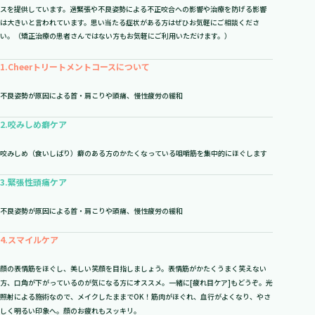
スを提供しています。過緊張や不良姿勢による不正咬合への影響や治療を防げる影響
は大きいと言われています。思い当たる症状がある方はぜひお気軽にご相談くださ
い。（矯正治療の患者さんではない方もお気軽にご利用いただけます。）
1.
Cheerトリートメントコースについて
不良姿勢が原因による首・肩こりや頭痛、慢性疲労の緩和
2.
咬みしめ癖ケア
咬みしめ（食いしばり）癖のある方のかたくなっている咀嚼筋を集中的にほぐします
3.
緊張性頭痛ケア
不良姿勢が原因による首・肩こりや頭痛、慢性疲労の緩和
4.
スマイルケア
顔の表情筋をほぐし、美しい笑顔を目指しましょう。表情筋がかたくうまく笑えない
方、口角が下がっているのが気になる方にオススメ。一緒に[疲れ目ケア]もどうぞ。光
照射による施術なので、メイクしたままでOK！筋肉がほぐれ、血行がよくなり、やさ
しく明るい印象へ。顔のお疲れもスッキリ。