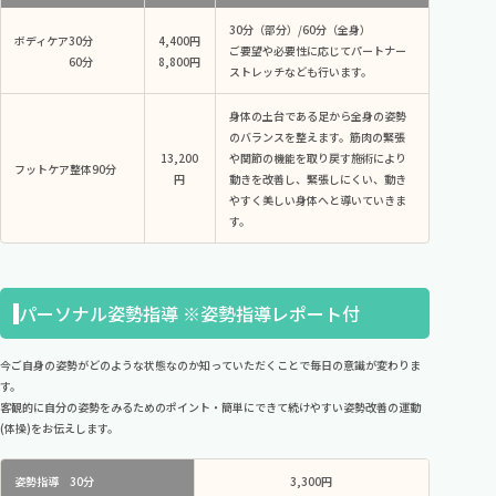
30分（部分）/60分（全身）
ボディケア
30分
4,400円
ご要望や必要性に応じてパートナー
​​​​​​​60分
8,800円
ストレッチなども行います。
身体の土台である足から全身の姿勢
のバランスを整えます。筋肉の緊張
13,200
や関節の機能を取り戻す施術により
フットケア整体
90分
円
動きを改善し、緊張しにくい、動き
やすく美しい身体へと導いていきま
す。
パーソナル姿勢指導 ※姿勢指導レポート付
今ご自身の姿勢がどのような状態なのか知っていただくことで毎日の意識が変わりま
す。
客観的に自分の姿勢をみるためのポイント・簡単にできて続けやすい姿勢改善の運動
(体操)をお伝えします。
姿勢指導 30分
3,300円